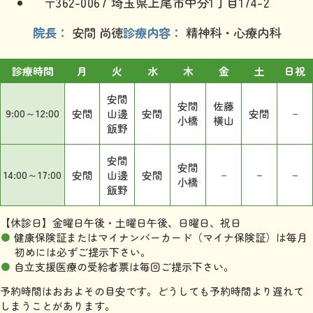
〒362-0067 埼玉県上尾市中分1丁目174-2
院長
安間 尚徳
診療内容
精神科・心療内科
診療時間
月
火
水
木
金
土
日祝
安間
安間
佐藤
9:00～12:00
－
安間
山邊
安間
安間
小橋
横山
飯野
安間
安間
14:00～17:00
－
－
－
安間
山邊
安間
小橋
飯野
【休診日】金曜日午後・土曜日午後、日曜日、祝日
健康保険証またはマイナンバーカード（マイナ保険証）は毎月
初めには必ずご提示下さい。
自立支援医療の受給者票は毎回ご提示下さい。
予約時間はおおよその目安です。どうしても予約時間より遅れて
しまうことがあります。