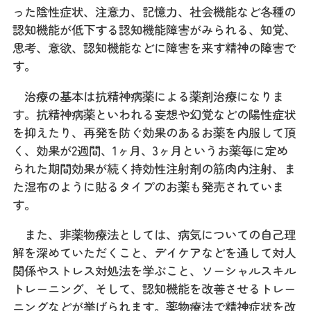
った陰性症状、注意力、記憶力、社会機能など各種の
認知機能が低下する認知機能障害がみられる、知覚、
思考、意欲、認知機能などに障害を来す精神の障害で
す。
治療の基本は抗精神病薬による薬剤治療になりま
す。抗精神病薬といわれる妄想や幻覚などの陽性症状
を抑えたり、再発を防ぐ効果のあるお薬を内服して頂
く、効果が2週間、1ヶ月、3ヶ月というお薬毎に定め
られた期間効果が続く持効性注射剤の筋肉内注射、ま
た湿布のように貼るタイプのお薬も発売されていま
す。
また、非薬物療法としては、病気についての自己理
解を深めていただくこと、デイケアなどを通して対人
関係やストレス対処法を学ぶこと、ソーシャルスキル
トレーニング、そして、認知機能を改善させるトレー
ニングなどが挙げられます。薬物療法で精神症状を改