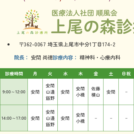
〒362-0067 埼玉県上尾市中分1丁目174-2
院長
安間 尚徳
診療内容
精神科・心療内科
診療時間
月
火
水
木
金
土
日祝
安間
安間
佐藤
9:00～12:00
－
安間
山邊
安間
安間
小橋
横山
飯野
安間
安間
14:00～17:00
－
－
－
安間
山邊
安間
小橋
飯野